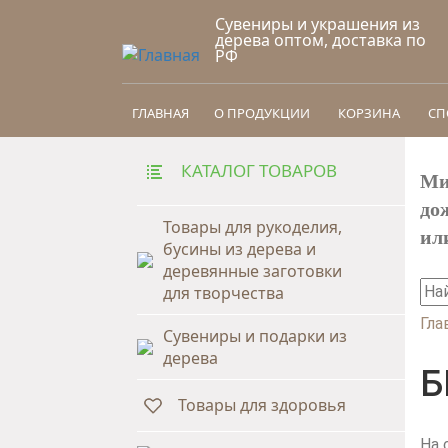
Перейти к основному содержанию
Сувениры и украшения из
дерева оптом, доставка по
РФ
ГЛАВНАЯ
О ПРОДУКЦИИ
КОРЗИНА
СП
КАТАЛОГ ТОВАРОВ
Ми
до
Товары для рукоделия,
ил
бусины из дерева и
деревянные заготовки
На
для творчества
Ф
Гла
Сувениры и подарки из
дерева
В
Б
Товары для здоровья
На 