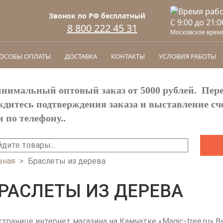
Звонок по РФ бесплатный
C 9:00 до 21:0
8 800 222 45 31
Московское врем
ОСОБЫ ОПЛАТЫ
ДОСТАВКА
КОНТАКТЫ
УСЛОВИЯ РАБОТЫ
нимальный оптовый заказ от 5000 рублей. Пере
ждитесь подтверждения заказа и выставление сч
и по телефону..
йти
ОРМА ПОИСКА
вная
>
Браслеты из дерева
Ы ЗДЕСЬ
РАСЛЕТЫ ИЗ ДЕРЕВА
странице интернет магазина на Камчатке «Magic-tree.ru»