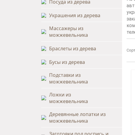
Посуда из дерева
авт
укр
Украшения из дерева
зак
ком
Массажеры из
тел
можжевельника
Браслеты из дерева
Сорт
Бусы из дерева
Подставки из
можжевельника
Ложки из
можжевельника
Деревянные лопатки из
можжевельника
Заготовки под роспись и